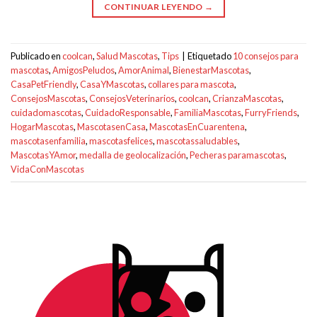
CONTINUAR LEYENDO
→
Publicado en
coolcan
,
Salud Mascotas
,
Tips
|
Etiquetado
10 consejos para
mascotas
,
AmigosPeludos
,
AmorAnimal
,
BienestarMascotas
,
CasaPetFriendly
,
CasaYMascotas
,
collares para mascota
,
ConsejosMascotas
,
ConsejosVeterinarios
,
coolcan
,
CrianzaMascotas
,
cuidadomascotas
,
CuidadoResponsable
,
FamiliaMascotas
,
FurryFriends
,
HogarMascotas
,
MascotasenCasa
,
MascotasEnCuarentena
,
mascotasenfamilia
,
mascotasfelices
,
mascotassaludables
,
MascotasYAmor
,
medalla de geolocalización
,
Pecheras paramascotas
,
VidaConMascotas