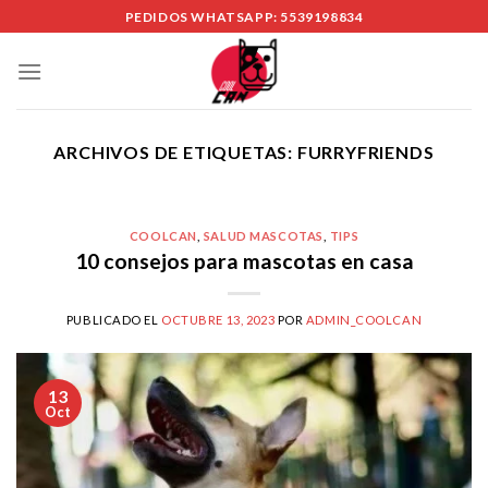
Skip
PEDIDOS WHATSAPP: 5539198834
to
content
ARCHIVOS DE ETIQUETAS:
FURRYFRIENDS
COOLCAN
,
SALUD MASCOTAS
,
TIPS
10 consejos para mascotas en casa
PUBLICADO EL
OCTUBRE 13, 2023
POR
ADMIN_COOLCAN
13
Oct