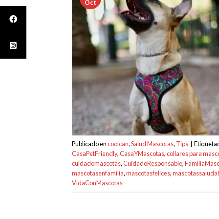
Oct
Publicado en
coolcan
,
Salud Mascotas
,
Tips
|
Etiquet
CasaPetFriendly
,
CasaYMascotas
,
collares para masc
cuidadomascotas
,
CuidadoResponsable
,
FamiliaMasc
mascotasenfamilia
,
mascotasfelices
,
mascotassaluda
VidaConMascotas