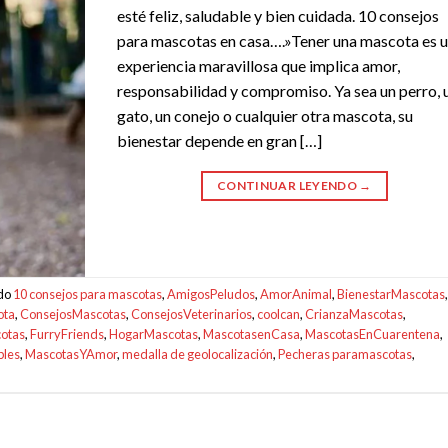
esté feliz, saludable y bien cuidada. 10 consejos
para mascotas en casa….»Tener una mascota es 
experiencia maravillosa que implica amor,
responsabilidad y compromiso. Ya sea un perro, 
gato, un conejo o cualquier otra mascota, su
bienestar depende en gran […]
CONTINUAR LEYENDO
→
ado
10 consejos para mascotas
,
AmigosPeludos
,
AmorAnimal
,
BienestarMascotas
,
ota
,
ConsejosMascotas
,
ConsejosVeterinarios
,
coolcan
,
CrianzaMascotas
,
otas
,
FurryFriends
,
HogarMascotas
,
MascotasenCasa
,
MascotasEnCuarentena
,
bles
,
MascotasYAmor
,
medalla de geolocalización
,
Pecheras paramascotas
,