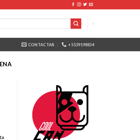
-
-
CONTACTAR
+ 5539198834
ENA
ta