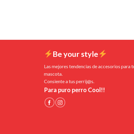
Be your style
Las mejores tendencias de accesorios para t
mascota.
Consiente a tus perrij@s.
Para puro perro Cool!!