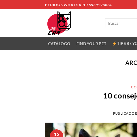
Skip
PEDIDOS WHATSAPP: 5539198834
to
content
TIPS BE Y
CATÁLOGO
FIND YOUR PET
ARC
CO
10 consej
PUBLICADO 
13