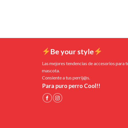
Be your style
Las mejores tendencias de accesorios para t
mascota.
Consiente a tus perrij@s.
Para puro perro Cool!!