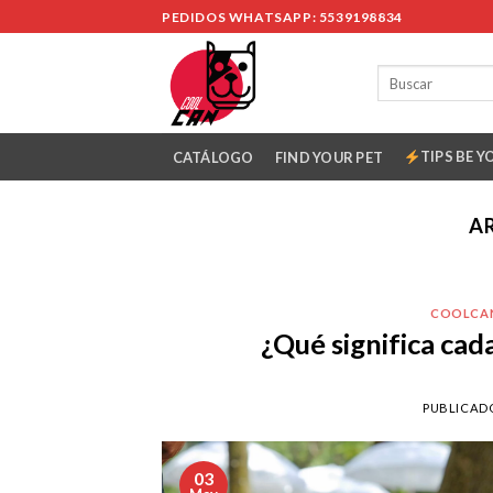
Skip
PEDIDOS WHATSAPP: 5539198834
to
content
TIPS BE Y
CATÁLOGO
FIND YOUR PET
A
COOLCA
¿Qué significa cada
PUBLICAD
03