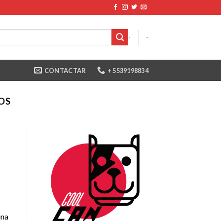
-
-
CONTACTAR
+ 5539198834
OS
una