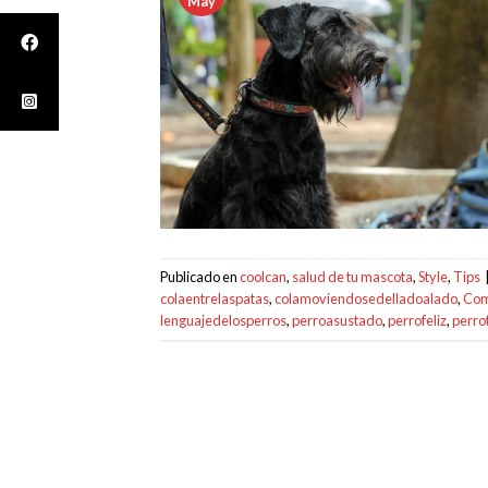
May
Publicado en
coolcan
,
salud de tu mascota
,
Style
,
Tips
colaentrelaspatas
,
colamoviendosedelladoalado
,
Com
lenguajedelosperros
,
perroasustado
,
perrofeliz
,
perrot