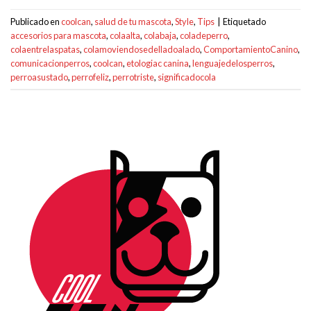
Publicado en
coolcan
,
salud de tu mascota
,
Style
,
Tips
|
Etiquetado
accesorios para mascota
,
colaalta
,
colabaja
,
coladeperro
,
colaentrelaspatas
,
colamoviendosedelladoalado
,
ComportamientoCanino
,
comunicacionperros
,
coolcan
,
etologiac canina
,
lenguajedelosperros
,
perroasustado
,
perrofeliz
,
perrotriste
,
significadocola