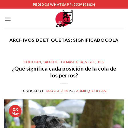
Skip
PEDIDOS WHATSAPP: 5539198834
to
content
ARCHIVOS DE ETIQUETAS:
SIGNIFICADOCOLA
COOLCAN
,
SALUD DE TU MASCOTA
,
STYLE
,
TIPS
¿Qué significa cada posición de la cola de
los perros?
PUBLICADO EL
MAYO 3, 2024
POR
ADMIN_COOLCAN
03
May