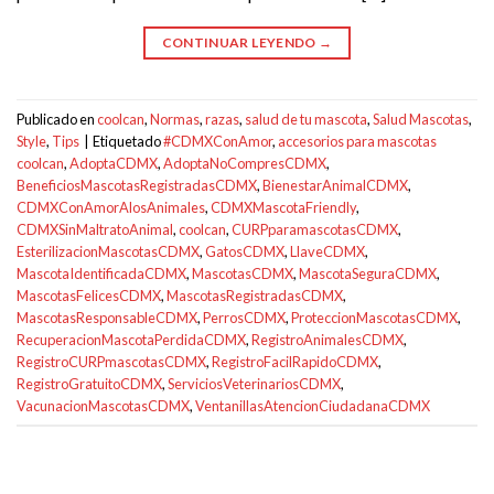
CONTINUAR LEYENDO
→
Publicado en
coolcan
,
Normas
,
razas
,
salud de tu mascota
,
Salud Mascotas
,
Style
,
Tips
|
Etiquetado
#CDMXConAmor
,
accesorios para mascotas
coolcan
,
AdoptaCDMX
,
AdoptaNoCompresCDMX
,
BeneficiosMascotasRegistradasCDMX
,
BienestarAnimalCDMX
,
CDMXConAmorAlosAnimales
,
CDMXMascotaFriendly
,
CDMXSinMaltratoAnimal
,
coolcan
,
CURPparamascotasCDMX
,
EsterilizacionMascotasCDMX
,
GatosCDMX
,
LlaveCDMX
,
MascotaIdentificadaCDMX
,
MascotasCDMX
,
MascotaSeguraCDMX
,
MascotasFelicesCDMX
,
MascotasRegistradasCDMX
,
MascotasResponsableCDMX
,
PerrosCDMX
,
ProteccionMascotasCDMX
,
RecuperacionMascotaPerdidaCDMX
,
RegistroAnimalesCDMX
,
RegistroCURPmascotasCDMX
,
RegistroFacilRapidoCDMX
,
RegistroGratuitoCDMX
,
ServiciosVeterinariosCDMX
,
VacunacionMascotasCDMX
,
VentanillasAtencionCiudadanaCDMX