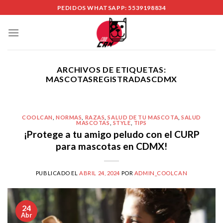
Skip
PEDIDOS WHATSAPP: 5539198834
to
content
ARCHIVOS DE ETIQUETAS:
MASCOTASREGISTRADASCDMX
COOLCAN
,
NORMAS
,
RAZAS
,
SALUD DE TU MASCOTA
,
SALUD
MASCOTAS
,
STYLE
,
TIPS
¡Protege a tu amigo peludo con el CURP
para mascotas en CDMX!
PUBLICADO EL
ABRIL 24, 2024
POR
ADMIN_COOLCAN
24
Abr