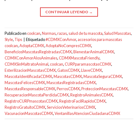
CONTINUAR LEYENDO
→
Publicado en
coolcan
,
Normas
,
razas
,
salud de tu mascota
,
Salud Mascotas
,
Style
,
Tips
|
Etiquetado
#CDMXConAmor
,
accesorios para mascotas
coolcan
,
AdoptaCDMX
,
AdoptaNoCompresCDMX
,
BeneficiosMascotasRegistradasCDMX
,
BienestarAnimalCDMX
,
CDMXConAmorAlosAnimales
,
CDMXMascotaFriendly
,
CDMXSinMaltratoAnimal
,
coolcan
,
CURPparamascotasCDMX
,
EsterilizacionMascotasCDMX
,
GatosCDMX
,
LlaveCDMX
,
MascotaIdentificadaCDMX
,
MascotasCDMX
,
MascotaSeguraCDMX
,
MascotasFelicesCDMX
,
MascotasRegistradasCDMX
,
MascotasResponsableCDMX
,
PerrosCDMX
,
ProteccionMascotasCDMX
,
RecuperacionMascotaPerdidaCDMX
,
RegistroAnimalesCDMX
,
RegistroCURPmascotasCDMX
,
RegistroFacilRapidoCDMX
,
RegistroGratuitoCDMX
,
ServiciosVeterinariosCDMX
,
VacunacionMascotasCDMX
,
VentanillasAtencionCiudadanaCDMX