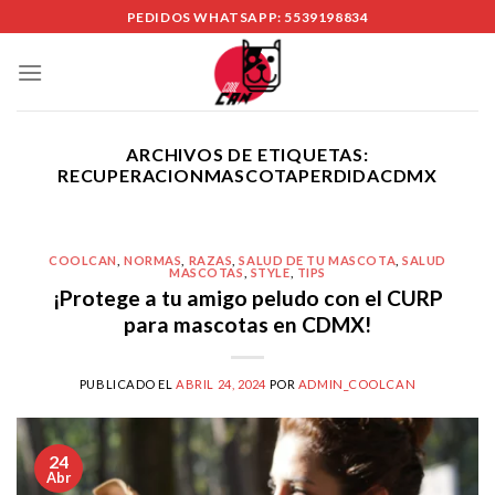
Skip
PEDIDOS WHATSAPP: 5539198834
to
content
ARCHIVOS DE ETIQUETAS:
RECUPERACIONMASCOTAPERDIDACDMX
COOLCAN
,
NORMAS
,
RAZAS
,
SALUD DE TU MASCOTA
,
SALUD
MASCOTAS
,
STYLE
,
TIPS
¡Protege a tu amigo peludo con el CURP
para mascotas en CDMX!
PUBLICADO EL
ABRIL 24, 2024
POR
ADMIN_COOLCAN
24
Abr