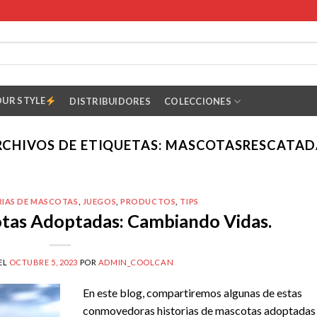
OUR STYLE
DISTRIBUIDORES
COLECCIONES
RCHIVOS DE ETIQUETAS:
MASCOTASRESCATAD
RIAS DE MASCOTAS
,
JUEGOS
,
PRODUCTOS
,
TIPS
otas Adoptadas: Cambiando Vidas.
EL
OCTUBRE 5, 2023
POR
ADMIN_COOLCAN
En este blog, compartiremos algunas de estas
conmovedoras historias de mascotas adoptadas