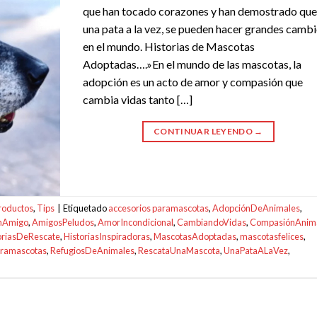
que han tocado corazones y han demostrado qu
una pata a la vez, se pueden hacer grandes camb
en el mundo. Historias de Mascotas
Adoptadas….»En el mundo de las mascotas, la
adopción es un acto de amor y compasión que
cambia vidas tanto […]
CONTINUAR LEYENDO
→
roductos
,
Tips
|
Etiquetado
accesorios paramascotas
,
AdopciónDeAnimales
,
nAmigo
,
AmigosPeludos
,
AmorIncondicional
,
CambiandoVidas
,
CompasiónAnim
oriasDeRescate
,
HistoriasInspiradoras
,
MascotasAdoptadas
,
mascotasfelices
,
aramascotas
,
RefugiosDeAnimales
,
RescataUnaMascota
,
UnaPataALaVez
,