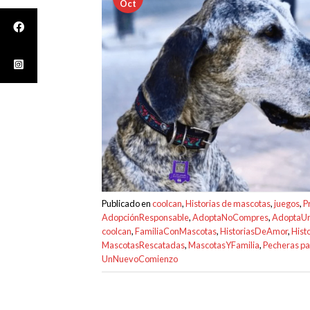
Oct
Publicado en
coolcan
,
Historias de mascotas
,
juegos
,
P
AdopciónResponsable
,
AdoptaNoCompres
,
AdoptaU
coolcan
,
FamiliaConMascotas
,
HistoriasDeAmor
,
Hist
MascotasRescatadas
,
MascotasYFamilia
,
Pecheras p
UnNuevoComienzo