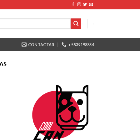
-
-
CONTACTAR
+ 5539198834
AS