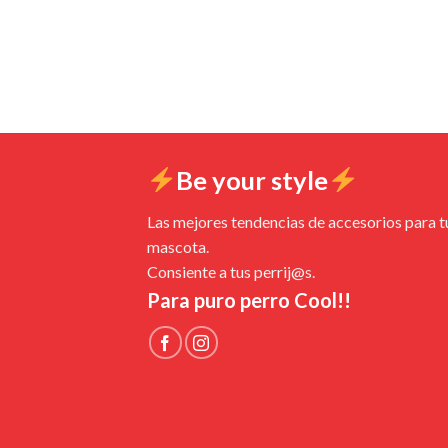
Be your style
Las mejores tendencias de accesorios para t
mascota.
Consiente a tus perrij@s.
Para puro perro Cool!!