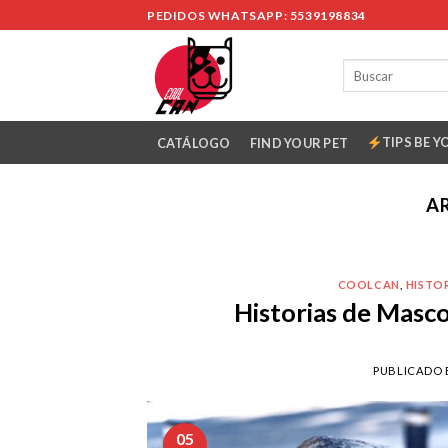
Skip
PEDIDOS WHATSAPP: 5539198834
to
content
TIPS BE Y
CATÁLOGO
FIND YOUR PET
A
COOLCAN
,
HISTO
Historias de Masc
PUBLICADO 
05