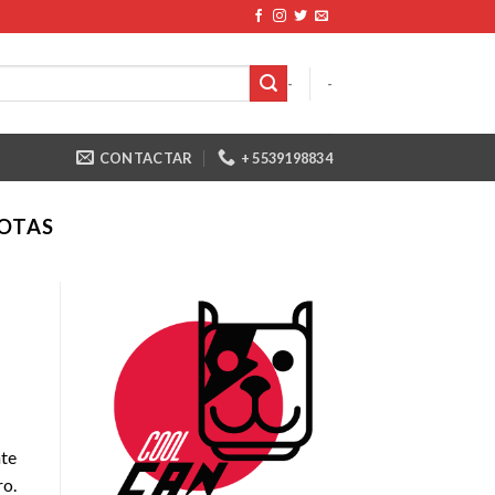
-
-
CONTACTAR
+ 5539198834
OTAS
nte
ro.