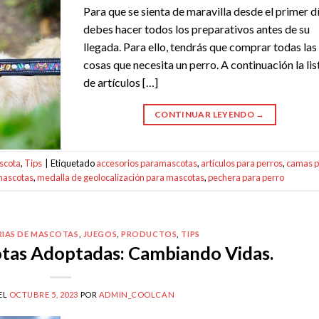
Para que se sienta de maravilla desde el primer dí
debes hacer todos los preparativos antes de su
llegada. Para ello, tendrás que comprar todas las
cosas que necesita un perro. A continuación la lis
de artículos […]
CONTINUAR LEYENDO
→
scota
,
Tips
|
Etiquetado
accesorios paramascotas
,
artículos para perros
,
camas p
mascotas
,
medalla de geolocalización para mascotas
,
pechera para perro
RIAS DE MASCOTAS
,
JUEGOS
,
PRODUCTOS
,
TIPS
otas Adoptadas: Cambiando Vidas.
EL
OCTUBRE 5, 2023
POR
ADMIN_COOLCAN