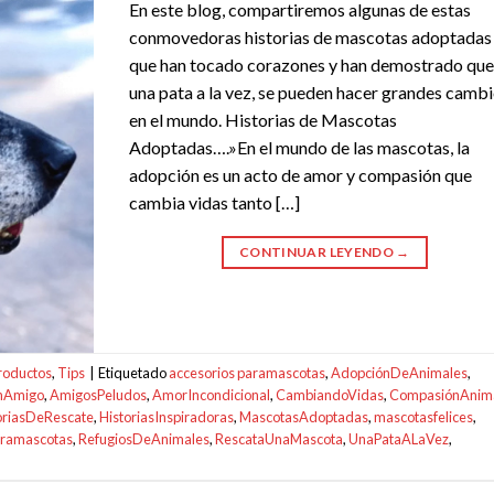
En este blog, compartiremos algunas de estas
conmovedoras historias de mascotas adoptadas
que han tocado corazones y han demostrado qu
una pata a la vez, se pueden hacer grandes camb
en el mundo. Historias de Mascotas
Adoptadas….»En el mundo de las mascotas, la
adopción es un acto de amor y compasión que
cambia vidas tanto […]
CONTINUAR LEYENDO
→
roductos
,
Tips
|
Etiquetado
accesorios paramascotas
,
AdopciónDeAnimales
,
nAmigo
,
AmigosPeludos
,
AmorIncondicional
,
CambiandoVidas
,
CompasiónAnim
oriasDeRescate
,
HistoriasInspiradoras
,
MascotasAdoptadas
,
mascotasfelices
,
aramascotas
,
RefugiosDeAnimales
,
RescataUnaMascota
,
UnaPataALaVez
,