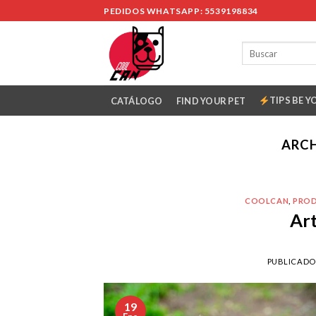
Skip
PEDIDOS WHATSAPP: 5539198834
to
content
TIPS BE Y
CATÁLOGO
FIND YOUR PET
ARCH
COOLCAN
,
PRO
Art
PUBLICADO
19