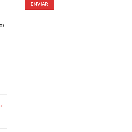
e
ios
al
,