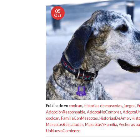
05
Oct
Publicado en
coolcan
,
Historias de mascotas
,
juegos
,
P
AdopciónResponsable
,
AdoptaNoCompres
,
AdoptaU
coolcan
,
FamiliaConMascotas
,
HistoriasDeAmor
,
Hist
MascotasRescatadas
,
MascotasYFamilia
,
Pecheras p
UnNuevoComienzo