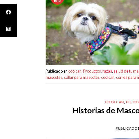
Ene
Publicado en
coolcan
,
Productos
,
razas
,
salud de tu ma
mascotas
,
collar para mascotas
,
coolcan
,
correa para 
COOLCAN
,
HISTO
Historias de Masc
PUBLICADO 