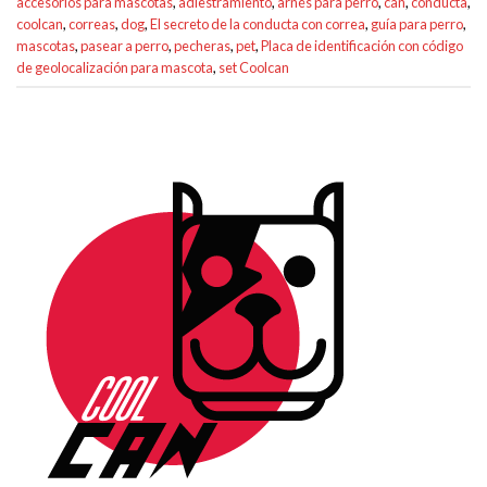
accesorios para mascotas
,
adiestramiento
,
arnés para perro
,
can
,
conducta
,
coolcan
,
correas
,
dog
,
El secreto de la conducta con correa
,
guía para perro
,
mascotas
,
pasear a perro
,
pecheras
,
pet
,
Placa de identificación con código
de geolocalización para mascota
,
set Coolcan