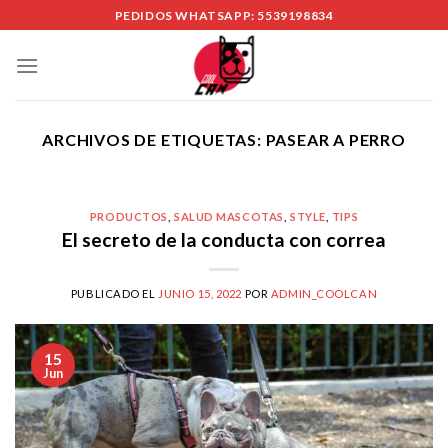
Skip
PEDIDOS WHATSAPP: 5539198834
to
content
ARCHIVOS DE ETIQUETAS:
PASEAR A PERRO
PRODUCTOS
,
SALUD MASCOTAS
,
STYLE
,
TIPS
El secreto de la conducta con correa
PUBLICADO EL
JUNIO 15, 2022
POR
ADMIN_COOLCAN
15
Jun