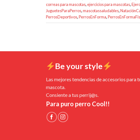
correas para mascotas
,
ejercicios para mascotas
,
Ejer
JuguetesParaPerros
,
mascotassaludables
,
NataciónC
PerrosDeportivos
,
PerrosEnForma
,
PerrosEnFormaFis
Be your style
Las mejores tendencias de accesorios para t
mascota.
Consiente a tus perrij@s.
Para puro perro Cool!!