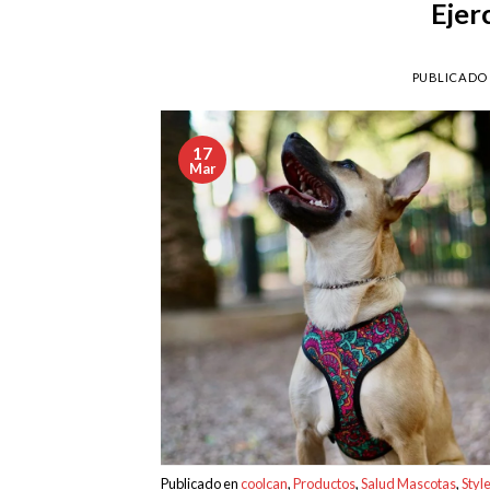
Ejer
PUBLICADO
17
Mar
Publicado en
coolcan
,
Productos
,
Salud Mascotas
,
Styl