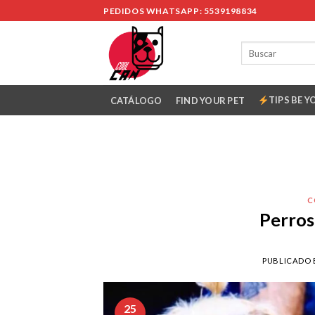
Skip
PEDIDOS WHATSAPP: 5539198834
to
content
TIPS BE Y
CATÁLOGO
FIND YOUR PET
C
Perros
PUBLICADO 
25