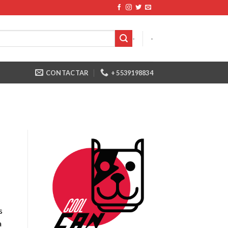
-
-
CONTACTAR
+ 5539198834
s
a