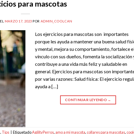
cicios para mascotas
 EL
MARZO 17, 2023
POR
ADMIN_COOLCAN
Los ejercicios para mascotas son importantes
porque les ayuda a mantener una buena salud fís
y mental, mejora su comportamiento, fortalece e
vínculo con sus dueños, fomenta la socialización 
contribuye a una vida más feliz y saludable en
general. Ejercicios para mascotas son important
por varias razones: Salud física: El ejercicio regul
ayuda a […]
CONTINUAR LEYENDO
→
e
,
Tips
|
Etiquetado
AgilityPerros
,
amo a mi mascota
,
collares para mascotas
,
cool