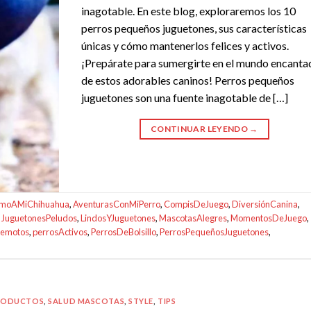
inagotable. En este blog, exploraremos los 10
perros pequeños juguetones, sus características
únicas y cómo mantenerlos felices y activos.
¡Prepárate para sumergirte en el mundo encanta
de estos adorables caninos! Perros pequeños
juguetones son una fuente inagotable de […]
CONTINUAR LEYENDO
→
moAMiChihuahua
,
AventurasConMiPerro
,
CompisDeJuego
,
DiversiónCanina
,
,
JuguetonesPeludos
,
LindosYJuguetones
,
MascotasAlegres
,
MomentosDeJuego
,
remotos
,
perrosActivos
,
PerrosDeBolsillo
,
PerrosPequeñosJuguetones
,
RODUCTOS
,
SALUD MASCOTAS
,
STYLE
,
TIPS