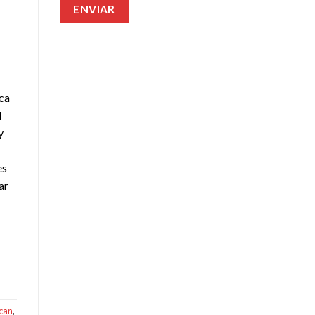
ica
l
y
es
ar
can
,