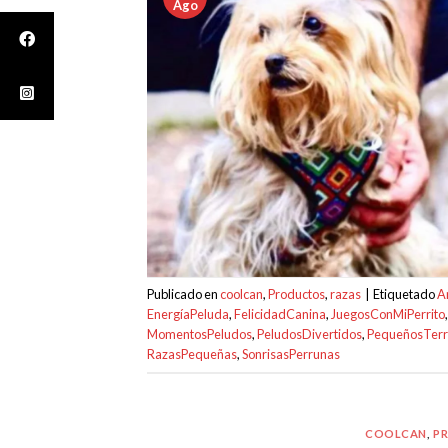
Ago
Publicado en
coolcan
,
Productos
,
razas
|
Etiquetado
A
EnergíaPeluda
,
FelicidadCanina
,
JuegosConMiPerrito
MomentosPeludos
,
PeludosDivertidos
,
PequeñosTer
RazasPequeñas
,
SonrisasPerrunas
COOLCAN
,
P