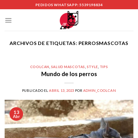
Skip
PEDIDOS WHATSAPP: 5539198834
to
content
ARCHIVOS DE ETIQUETAS:
PERROSMASCOTAS
COOLCAN
,
SALUD MASCOTAS
,
STYLE
,
TIPS
Mundo de los perros
PUBLICADO EL
ABRIL 13, 2023
POR
ADMIN_COOLCAN
13
Abr