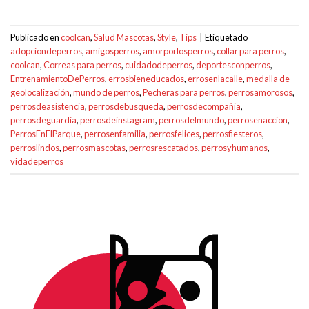
Publicado en
coolcan
,
Salud Mascotas
,
Style
,
Tips
|
Etiquetado
adopciondeperros
,
amigosperros
,
amorporlosperros
,
collar para perros
,
coolcan
,
Correas para perros
,
cuidadodeperros
,
deportesconperros
,
EntrenamientoDePerros
,
errosbieneducados
,
errosenlacalle
,
medalla de
geolocalización
,
mundo de perros
,
Pecheras para perros
,
perrosamorosos
,
perrosdeasistencia
,
perrosdebusqueda
,
perrosdecompañia
,
perrosdeguardia
,
perrosdeinstagram
,
perrosdelmundo
,
perrosenaccion
,
PerrosEnElParque
,
perrosenfamilia
,
perrosfelices
,
perrosfiesteros
,
perroslindos
,
perrosmascotas
,
perrosrescatados
,
perrosyhumanos
,
vidadeperros