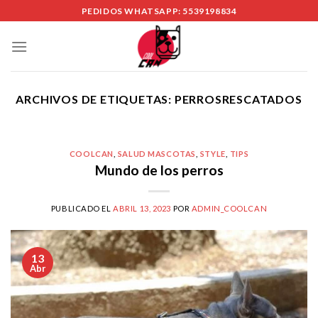
Skip
PEDIDOS WHATSAPP: 5539198834
to
content
ARCHIVOS DE ETIQUETAS:
PERROSRESCATADOS
COOLCAN
,
SALUD MASCOTAS
,
STYLE
,
TIPS
Mundo de los perros
PUBLICADO EL
ABRIL 13, 2023
POR
ADMIN_COOLCAN
13
Abr