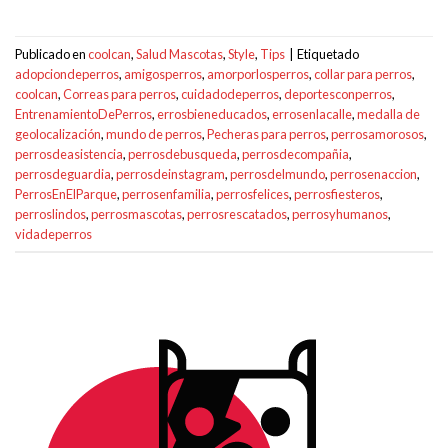
Publicado en
coolcan
,
Salud Mascotas
,
Style
,
Tips
|
Etiquetado
adopciondeperros
,
amigosperros
,
amorporlosperros
,
collar para perros
,
coolcan
,
Correas para perros
,
cuidadodeperros
,
deportesconperros
,
EntrenamientoDePerros
,
errosbieneducados
,
errosenlacalle
,
medalla de
geolocalización
,
mundo de perros
,
Pecheras para perros
,
perrosamorosos
,
perrosdeasistencia
,
perrosdebusqueda
,
perrosdecompañia
,
perrosdeguardia
,
perrosdeinstagram
,
perrosdelmundo
,
perrosenaccion
,
PerrosEnElParque
,
perrosenfamilia
,
perrosfelices
,
perrosfiesteros
,
perroslindos
,
perrosmascotas
,
perrosrescatados
,
perrosyhumanos
,
vidadeperros