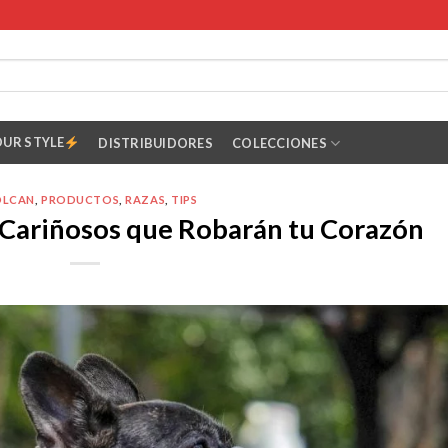
OUR STYLE
DISTRIBUIDORES
COLECCIONES
LCAN
,
PRODUCTOS
,
RAZAS
,
TIPS
 Cariñosos que Robarán tu Corazón