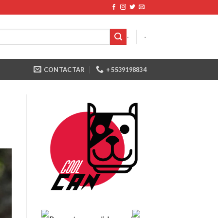
-
-
CONTACTAR
+ 5539198834