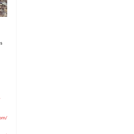
os
/
com/