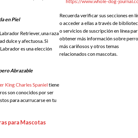
https://www.whole-dog-journal.c
Recuerda verificar sus secciones en lí
a en Piel
o acceder a ellas a través de bibliote
o servicios de suscripción en línea pa
Labrador Retriever, una raza
obtener más información sobre perr
d dulce y afectuosa. Si
más cariñosos y otros temas
 Labrador es una elección
relacionados con mascotas.
 pero Abrazable
er King Charles Spaniel
tiene
rros son conocidos por ser
stos para acurrucarse en tu
eras para Mascotas