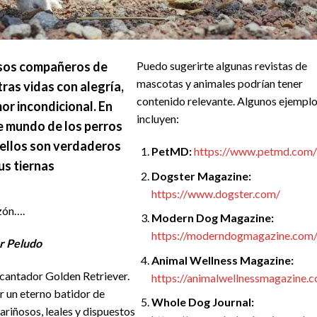
esos compañeros de
Puedo sugerirte algunas revistas de
mascotas y animales podrían tener
ras vidas con alegría,
contenido relevante. Algunos ejempl
or incondicional. En
incluyen:
e mundo de los perros
 ellos son verdaderos
PetMD:
https://www.petmd.com/
us tiernas
Dogster Magazine:
https://www.dogster.com/
zón….
Modern Dog Magazine:
https://moderndogmagazine.com
r Peludo
Animal Wellness Magazine:
cantador Golden Retriever.
https://animalwellnessmagazine.
r un eterno batidor de
Whole Dog Journal:
ariñosos, leales y dispuestos