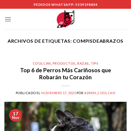
Skip
PEDIDOS WHATSAPP: 5539198834
to
content
ARCHIVOS DE ETIQUETAS:
COMPISDEABRAZOS
COOLCAN
,
PRODUCTOS
,
RAZAS
,
TIPS
Top 6 de Perros Más Cariñosos que
Robarán tu Corazón
PUBLICADO EL
NOVIEMBRE 17, 2023
POR
ADMIN_COOLCAN
17
Nov