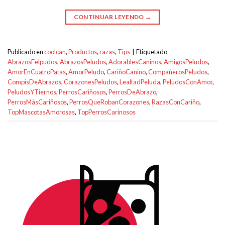
CONTINUAR LEYENDO
→
Publicado en
coolcan
,
Productos
,
razas
,
Tips
|
Etiquetado
AbrazosFelpudos
,
AbrazosPeludos
,
AdorablesCaninos
,
AmigosPeludos
,
AmorEnCuatroPatas
,
AmorPeludo
,
CariñoCanino
,
CompañerosPeludos
,
CompisDeAbrazos
,
CorazonesPeludos
,
LealtadPeluda
,
PeludosConAmor
,
PeludosYTiernos
,
PerrosCariñosos
,
PerrosDeAbrazo
,
PerrosMásCariñosos
,
PerrosQueRobanCorazones
,
RazasConCariño
,
TopMascotasAmorosas
,
TopPerrosCarinosos