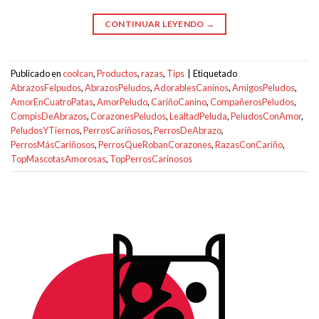
CONTINUAR LEYENDO
→
Publicado en
coolcan
,
Productos
,
razas
,
Tips
|
Etiquetado
AbrazosFelpudos
,
AbrazosPeludos
,
AdorablesCaninos
,
AmigosPeludos
,
AmorEnCuatroPatas
,
AmorPeludo
,
CariñoCanino
,
CompañerosPeludos
,
CompisDeAbrazos
,
CorazonesPeludos
,
LealtadPeluda
,
PeludosConAmor
,
PeludosYTiernos
,
PerrosCariñosos
,
PerrosDeAbrazo
,
PerrosMásCariñosos
,
PerrosQueRobanCorazones
,
RazasConCariño
,
TopMascotasAmorosas
,
TopPerrosCarinosos