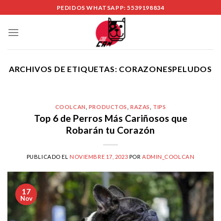
Skip
PEDIDOS WHATSAPP: 5539198834
to
content
ARCHIVOS DE ETIQUETAS:
CORAZONESPELUDOS
COOLCAN
,
PRODUCTOS
,
RAZAS
,
TIPS
Top 6 de Perros Más Cariñosos que
Robarán tu Corazón
PUBLICADO EL
NOVIEMBRE 17, 2023
POR
ADMIN_COOLCAN
17
Nov