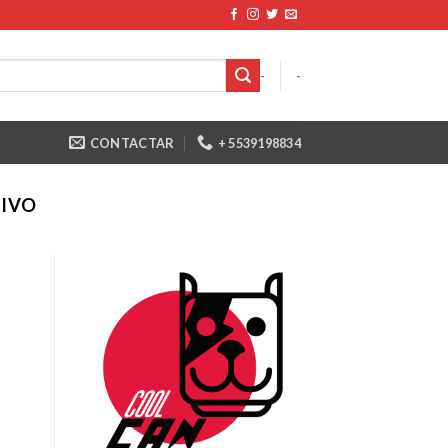
-
-
CONTACTAR
+ 5539198834
IVO