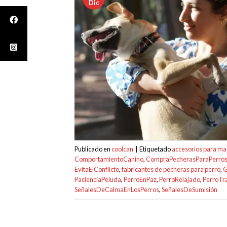
Dic
Publicado en
coolcan
|
Etiquetado
accesorios para ma
ComportamientoCanino
,
CompraPecherasParaPerro
EvitaElConflicto
,
fabricantes de pecheras para perro
,
G
PacienciaPeluda
,
PerroEnPaz
,
PerroRelajado
,
PerroTr
SeñalesDeCalmaEnLosPerros
,
SeñalesDeSumisión