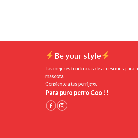
Be your style
Las mejores tendencias de accesorios para t
mascota.
Consiente a tus perrij@s.
Para puro perro Cool!!