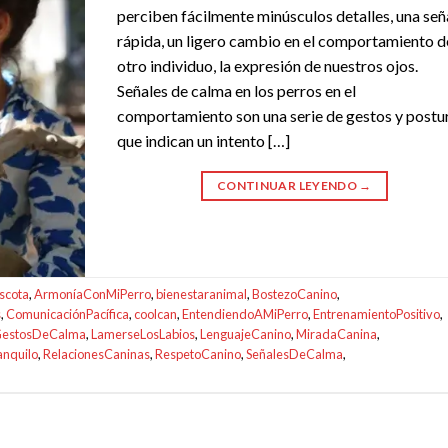
perciben fácilmente minúsculos detalles, una señ
rápida, un ligero cambio en el comportamiento d
otro individuo, la expresión de nuestros ojos.
Señales de calma en los perros en el
comportamiento son una serie de gestos y postu
que indican un intento […]
CONTINUAR LEYENDO
→
scota
,
ArmoníaConMiPerro
,
bienestaranimal
,
BostezoCanino
,
s
,
ComunicaciónPacífica
,
coolcan
,
EntendiendoAMiPerro
,
EntrenamientoPositivo
,
estosDeCalma
,
LamerseLosLabios
,
LenguajeCanino
,
MiradaCanina
,
anquilo
,
RelacionesCaninas
,
RespetoCanino
,
SeñalesDeCalma
,