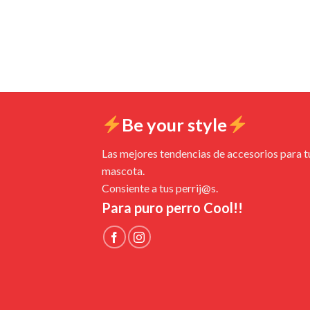
Be your style
Las mejores tendencias de accesorios para t
mascota.
Consiente a tus perrij@s.
Para puro perro Cool!!