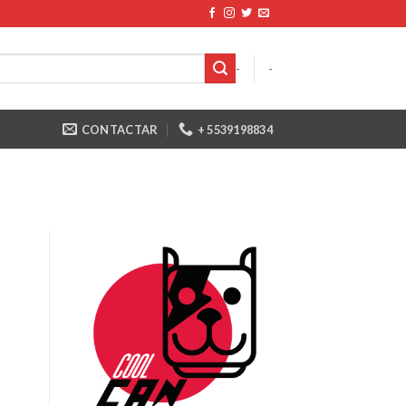
-
-
CONTACTAR
+ 5539198834