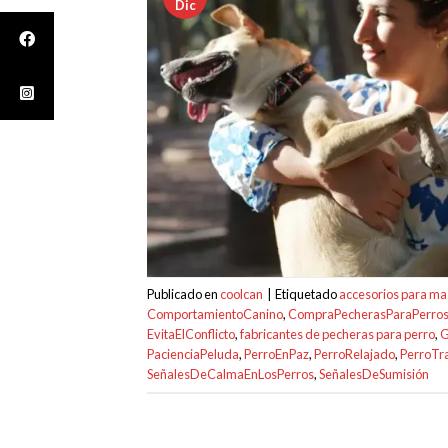
Dic
Publicado en
coolcan
|
Etiquetado
accesorios para ma
ComportamientoCanino
,
CompraPecherasParaPerro
EvitaElConflicto
,
fabricantes de pecheras para perro
,
G
PacienciaPeluda
,
PerroEnPaz
,
PerroRelajado
,
PerroTr
SeñalesDeCalmaEnLosPerros
,
SeñalesDeSumisión