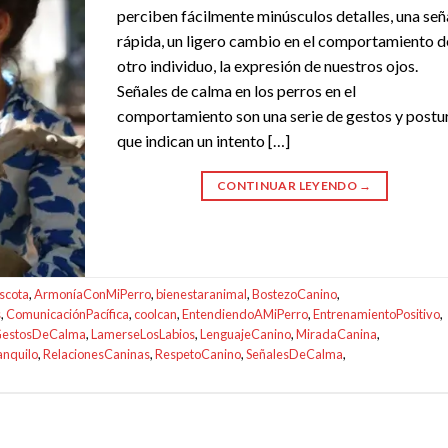
perciben fácilmente minúsculos detalles, una señ
rápida, un ligero cambio en el comportamiento d
otro individuo, la expresión de nuestros ojos.
Señales de calma en los perros en el
comportamiento son una serie de gestos y postu
que indican un intento […]
CONTINUAR LEYENDO
→
scota
,
ArmoníaConMiPerro
,
bienestaranimal
,
BostezoCanino
,
s
,
ComunicaciónPacífica
,
coolcan
,
EntendiendoAMiPerro
,
EntrenamientoPositivo
,
estosDeCalma
,
LamerseLosLabios
,
LenguajeCanino
,
MiradaCanina
,
anquilo
,
RelacionesCaninas
,
RespetoCanino
,
SeñalesDeCalma
,