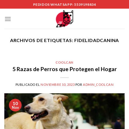
Skip
PEDIDOS WHATSAPP: 5539198834
to
content
ARCHIVOS DE ETIQUETAS:
FIDELIDADCANINA
COOLCAN
5 Razas de Perros que Protegen el Hogar
PUBLICADO EL
NOVIEMBRE 10, 2023
POR
ADMIN_COOLCAN
10
Nov