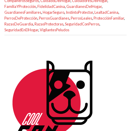
CompañerosSeguros
,
CuidadoDelHogar
,
CuidadoresDelHogar
,
FamiliaYProtección
,
FidelidadCanina
,
GuardianesDelHogar
,
GuardianesFamiliares
,
HogarSeguro
,
InstintoProtector
,
LealtadCanina
,
PerrosDeProtección
,
PerrosGuardianes
,
PerrosLeales
,
ProtecciónFamiliar
,
RazasDeGuardia
,
RazasProtectoras
,
SeguridadConPerros
,
SeguridadEnElHogar
,
VigilantesPeludos