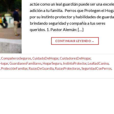
actúe como un leal guardián puede ser una excel
adición a tu familia. Perros que Protegen el Hog
por su instinto protector y habilidades de guarda
brindando seguridad y compañía a tus seres
queridos. 1. Pastor Alemán: […]
CONTINUAR LEYENDO
→
,
CompañerosSeguros
,
CuidadoDelHogar
,
CuidadoresDelHogar
,
Hogar
,
GuardianesFamiliares
,
HogarSeguro
,
InstintoProtector
,
LealtadCanina
,
,
ProtecciónFamiliar
,
RazasDeGuardia
,
RazasProtectoras
,
SeguridadConPerros
,