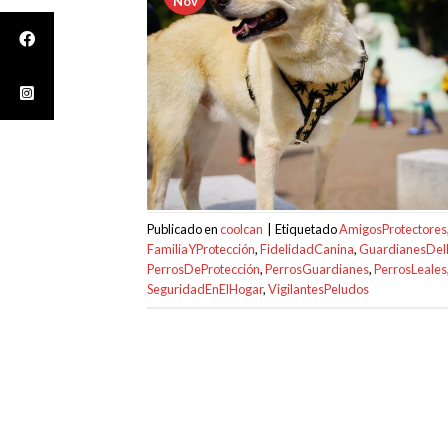
Nov
Publicado en
coolcan
|
Etiquetado
AmigosProtectores
FamiliaYProtección
,
FidelidadCanina
,
GuardianesDel
PerrosDeProtección
,
PerrosGuardianes
,
PerrosLeales
SeguridadEnElHogar
,
VigilantesPeludos