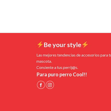
Be your style
Las mejores tendencias de accesorios para t
mascota.
Consiente a tus perrij@s.
Para puro perro Cool!!