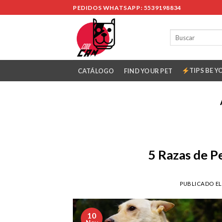
Skip
PEDIDOS WHATSAPP: 5539198834
to
content
TIPS BE Y
CATÁLOGO
FIND YOUR PET
5 Razas de P
PUBLICADO E
10