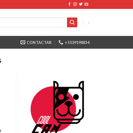
-
-
CONTACTAR
+ 5539198834
S
e