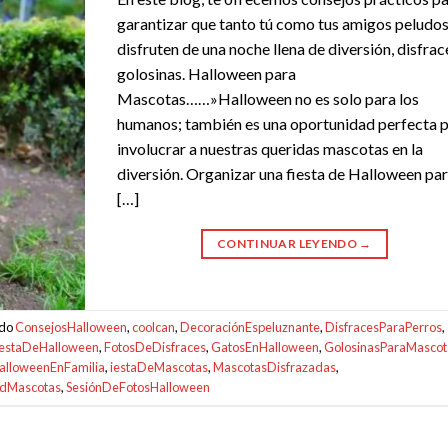
garantizar que tanto tú como tus amigos peludo
disfruten de una noche llena de diversión, disfrac
golosinas. Halloween para
Mascotas……»Halloween no es solo para los
humanos; también es una oportunidad perfecta 
involucrar a nuestras queridas mascotas en la
diversión. Organizar una fiesta de Halloween pa
[…]
CONTINUAR LEYENDO
→
ado
ConsejosHalloween
,
coolcan
,
DecoraciónEspeluznante
,
DisfracesParaPerros
,
iestaDeHalloween
,
FotosDeDisfraces
,
GatosEnHalloween
,
GolosinasParaMascot
alloweenEnFamilia
,
iestaDeMascotas
,
MascotasDisfrazadas
,
adMascotas
,
SesiónDeFotosHalloween