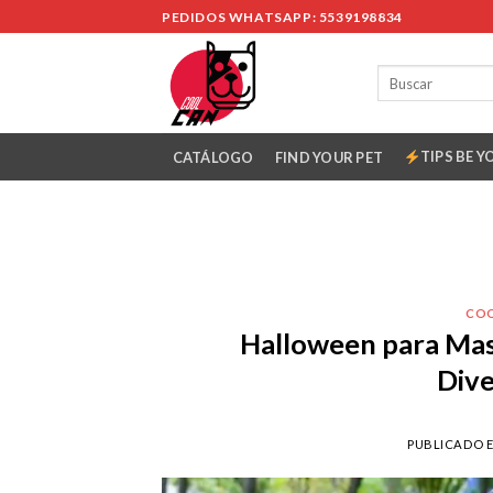
Skip
PEDIDOS WHATSAPP: 5539198834
to
content
TIPS BE Y
CATÁLOGO
FIND YOUR PET
CO
Halloween para Mas
Dive
PUBLICADO 