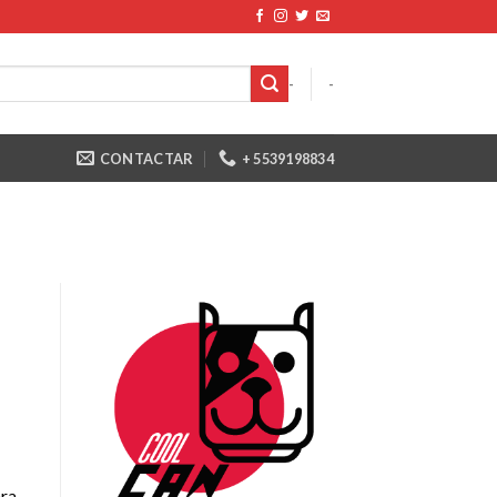
-
-
CONTACTAR
+ 5539198834
ara