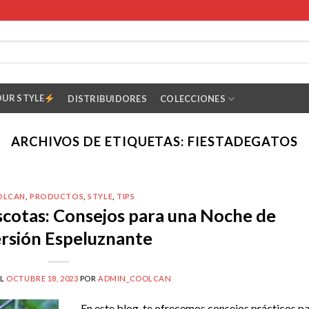
OUR STYLE
DISTRIBUIDORES
COLECCIONES
ARCHIVOS DE ETIQUETAS:
FIESTADEGATOS
OLCAN
,
PRODUCTOS
,
STYLE
,
TIPS
cotas: Consejos para una Noche de
rsión Espeluznante
EL
OCTUBRE 18, 2023
POR
ADMIN_COOLCAN
En este blog, te ofrecemos consejos prácticos p