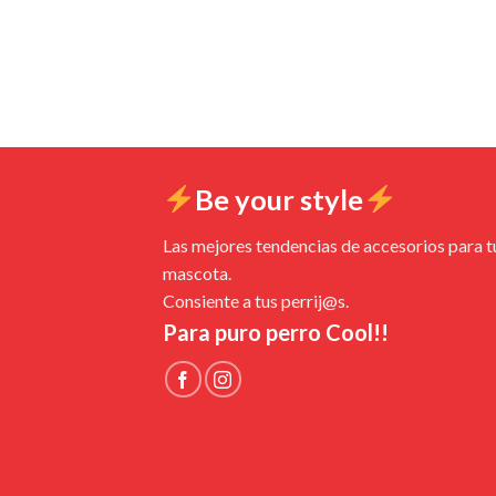
Be your style
Las mejores tendencias de accesorios para t
mascota.
Consiente a tus perrij@s.
Para puro perro Cool!!