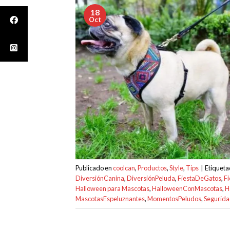
18
Oct
Publicado en
coolcan
,
Productos
,
Style
,
Tips
|
Etiquet
DiversiónCanina
,
DiversiónPeluda
,
FiestaDeGatos
,
F
Halloween para Mascotas
,
HalloweenConMascotas
,
H
MascotasEspeluznantes
,
MomentosPeludos
,
Segurid