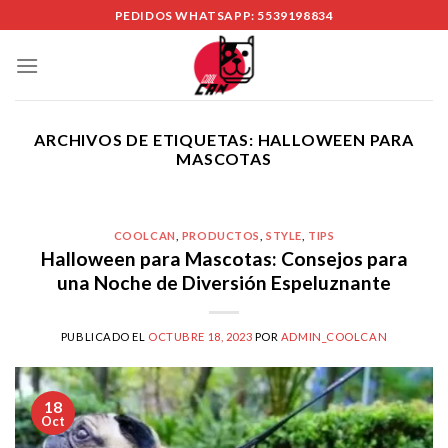
Skip
PEDIDOS WHATSAPP: 5539198834
to
content
ARCHIVOS DE ETIQUETAS:
HALLOWEEN PARA
MASCOTAS
COOLCAN
,
PRODUCTOS
,
STYLE
,
TIPS
Halloween para Mascotas: Consejos para
una Noche de Diversión Espeluznante
PUBLICADO EL
OCTUBRE 18, 2023
POR
ADMIN_COOLCAN
18
Oct