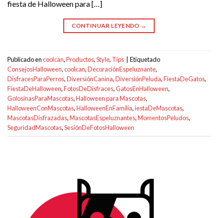
fiesta de Halloween para […]
CONTINUAR LEYENDO
→
Publicado en
coolcan
,
Productos
,
Style
,
Tips
|
Etiquetado
ConsejosHalloween
,
coolcan
,
DecoraciónEspeluznante
,
DisfracesParaPerros
,
DiversiónCanina
,
DiversiónPeluda
,
FiestaDeGatos
,
FiestaDeHalloween
,
FotosDeDisfraces
,
GatosEnHalloween
,
GolosinasParaMascotas
,
Halloween para Mascotas
,
HalloweenConMascotas
,
HalloweenEnFamilia
,
iestaDeMascotas
,
MascotasDisfrazadas
,
MascotasEspeluznantes
,
MomentosPeludos
,
SeguridadMascotas
,
SesiónDeFotosHalloween