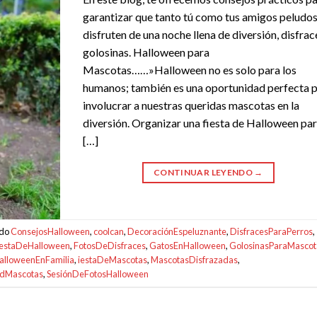
garantizar que tanto tú como tus amigos peludo
disfruten de una noche llena de diversión, disfrac
golosinas. Halloween para
Mascotas……»Halloween no es solo para los
humanos; también es una oportunidad perfecta 
involucrar a nuestras queridas mascotas en la
diversión. Organizar una fiesta de Halloween pa
[…]
CONTINUAR LEYENDO
→
ado
ConsejosHalloween
,
coolcan
,
DecoraciónEspeluznante
,
DisfracesParaPerros
,
iestaDeHalloween
,
FotosDeDisfraces
,
GatosEnHalloween
,
GolosinasParaMascot
alloweenEnFamilia
,
iestaDeMascotas
,
MascotasDisfrazadas
,
adMascotas
,
SesiónDeFotosHalloween