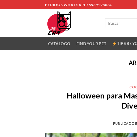
Skip
PEDIDOS WHATSAPP: 5539198834
to
content
TIPS BE Y
CATÁLOGO
FIND YOUR PET
AR
CO
Halloween para Mas
Dive
PUBLICADO 