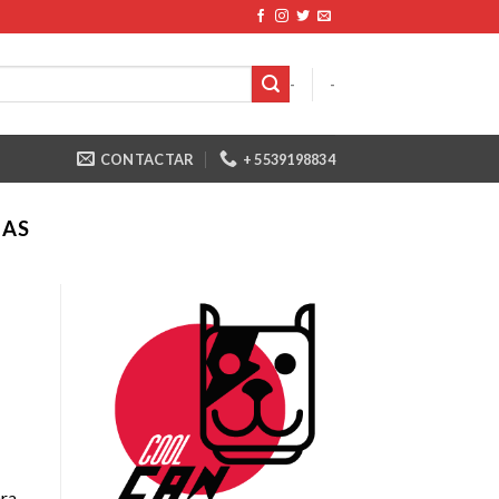
-
-
CONTACTAR
+ 5539198834
DAS
ara