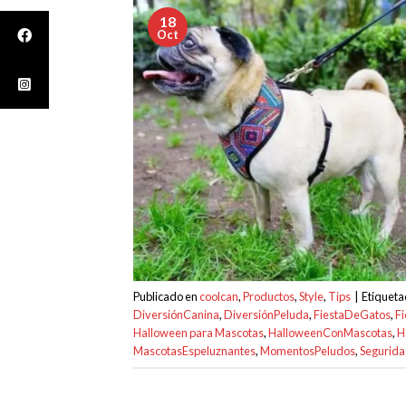
18
Oct
Publicado en
coolcan
,
Productos
,
Style
,
Tips
|
Etiquet
DiversiónCanina
,
DiversiónPeluda
,
FiestaDeGatos
,
F
Halloween para Mascotas
,
HalloweenConMascotas
,
H
MascotasEspeluznantes
,
MomentosPeludos
,
Segurid