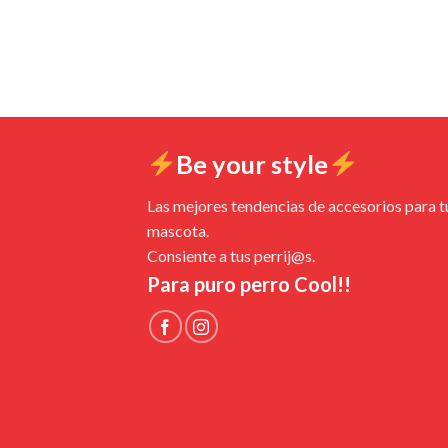
Be your style
Las mejores tendencias de accesorios para t
mascota.
Consiente a tus perrij@s.
Para puro perro Cool!!