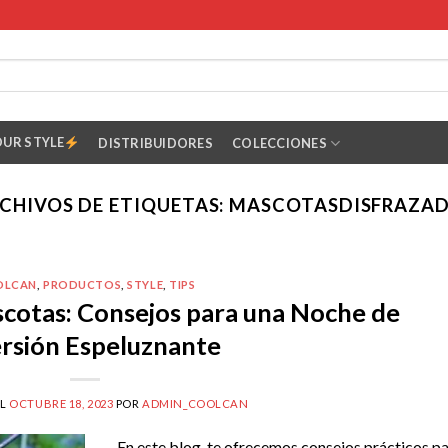
OUR STYLE
DISTRIBUIDORES
COLECCIONES
CHIVOS DE ETIQUETAS:
MASCOTASDISFRAZA
OLCAN
,
PRODUCTOS
,
STYLE
,
TIPS
cotas: Consejos para una Noche de
rsión Espeluznante
EL
OCTUBRE 18, 2023
POR
ADMIN_COOLCAN
En este blog, te ofrecemos consejos prácticos p